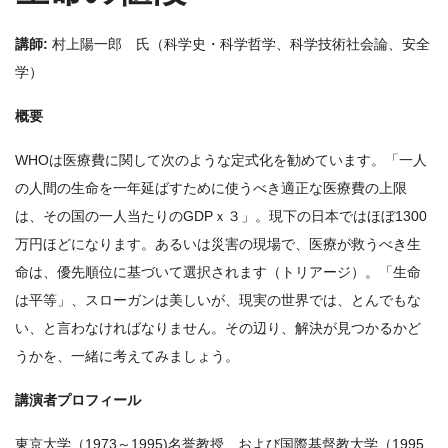
講師:
村上陽一郎 氏（科学史・科学哲学、科学技術社会論、安全
学）
概要
WHOは医療費に関して次のような定式化を勧めています。「一人
の人間の生命を一年延ばすために使うべき適正な医療費の上限
は、その国の一人当たりのGDPｘ３」。現下の日本ではほぼ1300
万円ほどになります。あるいは災害の現場で、医療が救うべき生
命は、優先順位に基づいて選択されます（トリアージ）。「生命
は平等」、スローガンは美しいが、現実の世界では、とんでもな
い、と言わなければなりません。その辺り、解決が見つかるかど
うかを、一緒に考えてみましょう。
講演者プロフィール
東京大学（1973～1995)名誉教授、および国際基督教大学（1995