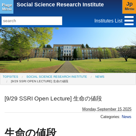
Jp
Social Science Research Institute
Page
Menu
Menu
Institutes List
TopSites
Institute for Educational Research and Service
Social Science Research Institute
Institute for the Study of Christianity and Culture
TOPSITES
SOCIAL SCIENCE RESEARCH INSTITUTE
NEWS
[9/29 SSRI OPEN LECTURE] 生命の値段
Institute of Asian Cultural Studies
Peace Research Institute
Center for Gender Studies
[9/29 SSRI Open Lecture] 生命の値段
Monday,September 15,2025
Categories:
News
生命の値段