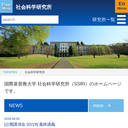
En
Page
社会科学研究所
Menu
Menu
研究所一覧
研究所トップ
教育研究所
社会科学研究所
キリスト教と文化研究所
アジア文化研究所
平和研究所
ジェンダー研究センター
TOPSITES
社会科学研究所
国際基督教大学 社会科学研究所（SSRI）のホームページ
です。
NEWS
more
2026-06-05
[公開講演会 02/19] 最終講義