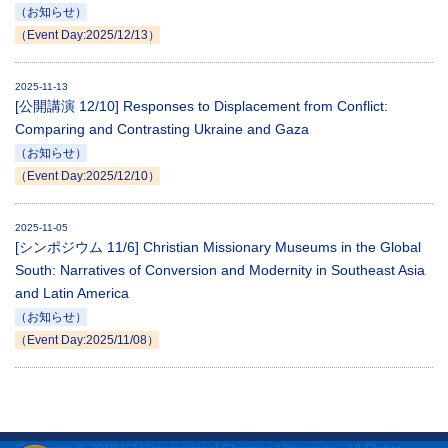
（お知らせ）
（Event Day:2025/12/13）
2025-11-13
[公開講演 12/10] Responses to Displacement from Conflict:
Comparing and Contrasting Ukraine and Gaza
（お知らせ）
（Event Day:2025/12/10）
2025-11-05
[シンポジウム 11/6] Christian Missionary Museums in the Global
South: Narratives of Conversion and Modernity in Southeast Asia
and Latin America
（お知らせ）
（Event Day:2025/11/08）