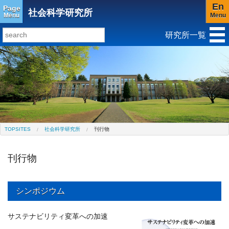
En
Page
社会科学研究所
Menu
Menu
研究所一覧
研究所トップ
教育研究所
社会科学研究所
キリスト教と文化研究所
アジア文化研究所
平和研究所
ジェンダー研究センター
TOPSITES
社会科学研究所
刊行物
刊行物
シンポジウム
サステナビリティ変革への加速