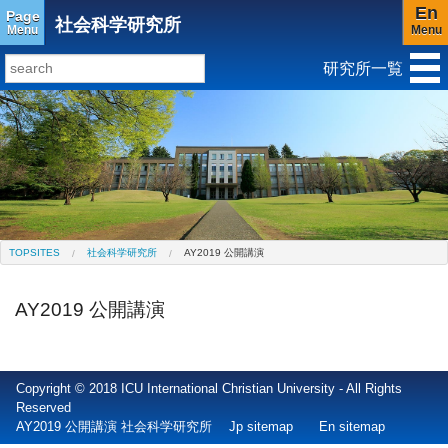
En
Page
社会科学研究所
Menu
Menu
研究所一覧
研究所トップ
教育研究所
社会科学研究所
キリスト教と文化研究所
アジア文化研究所
平和研究所
ジェンダー研究センター
TOPSITES
社会科学研究所
AY2019 公開講演
AY2019 公開講演
Copyright © 2018 ICU International Christian University - All Rights
Reserved
AY2019 公開講演 社会科学研究所
Jp sitemap
En sitemap