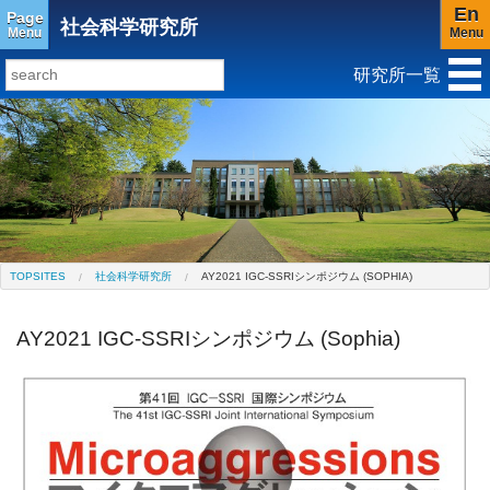
En
Page
社会科学研究所
Menu
Menu
研究所一覧
研究所トップ
教育研究所
社会科学研究所
キリスト教と文化研究所
アジア文化研究所
平和研究所
ジェンダー研究センター
TOPSITES
社会科学研究所
AY2021 IGC-SSRIシンポジウム (SOPHIA)
AY2021 IGC-SSRIシンポジウム (Sophia)