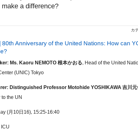
make a difference?
カ
0th Anniversary of the United Nations: How can 
ce?
ker: Ms. Kaoru NEMOTO
根本かおる
, Head of the United Nati
 Center (UNIC) Tokyo
rer: Distinguished
Professor Motohide YOSHIKAWA 吉川
to the UN
day (月10日16), 15:25-16:40
, ICU