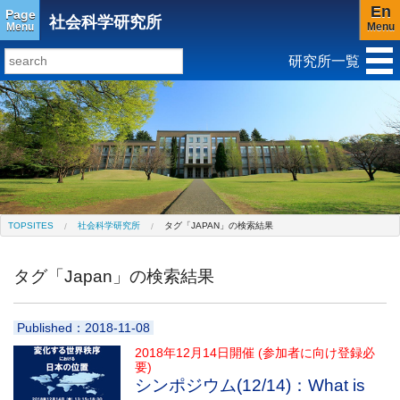
En
Page
社会科学研究所
Menu
Menu
研究所一覧
研究所トップ
教育研究所
社会科学研究所
キリスト教と文化研究所
アジア文化研究所
平和研究所
ジェンダー研究センター
TOPSITES
社会科学研究所
タグ「JAPAN」の検索結果
タグ「Japan」の検索結果
Published：2018-11-08
2018年12月14日開催 (参加者に向け登録必
要)
シンポジウム(12/14)：What is