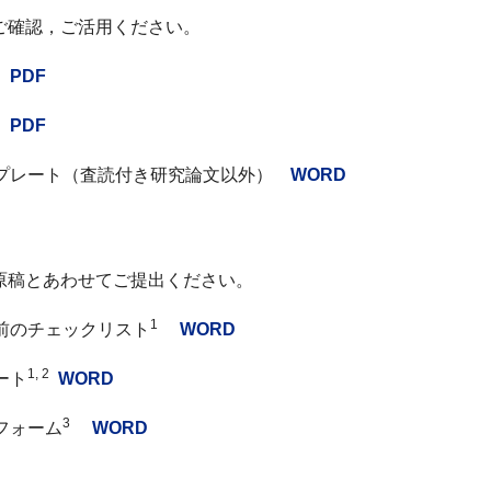
ご確認，ご活用ください。
針
PDF
項
PDF
プレート（査読付き研究論文
以外
）
WORD
原稿とあわせてご提出ください
。
1
前のチェックリスト
WORD
1, 2
ート
WORD
3
フォーム
WORD