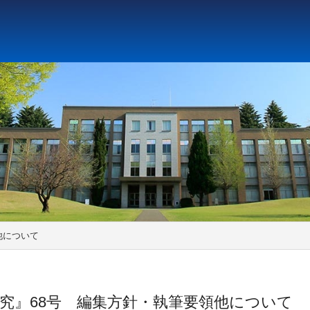
ト教と文化研究所
アジア文化研究所
平和研究所
ジェ
他について
究』68号 編集方針・執筆要領他について