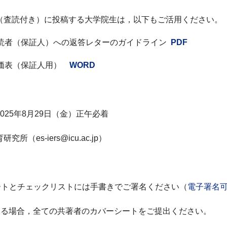
（査読付き
）
に投稿する大学院生は，以下もご活用ください。
読者（保証人）への
返答レター
のガイドライン
PDF
価表
（
保証人
用
）
WORD
025
年
8月29日（金）
正午必着
育研究所
（
es-iers@icu.ac.jp
）
トとチェックリストには手書きでご署名ください（
電子署名
いる場合
，
全ての共著者のカバーシートをご提出ください。