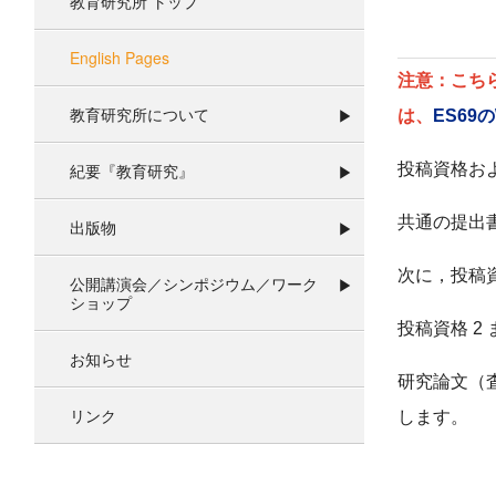
教育研究所 トップ
English Pages
注意：こち
教育研究所について
は、
ES69
紀要『教育研究』
投稿資格お
共通の提出
出版物
次に
，
投稿
公開講演会／シンポジウム／ワーク
ショップ
投稿資格
2
お知らせ
研究論文（
リンク
します。