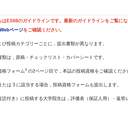
らはES68のガイドラインです。最新のガイドラインをご覧に
のWebページ
をご確認ください。
よび投稿カテゴリーごとに，提出書類が異なります。
書類は，
原稿・チェックリスト・カバーシート
です。
3
資格フォーム
の
2
ページ目で，本誌の投稿資格をご確認くださ
または
3
に該当する場合，
投稿資格フォーム
も提出します。
査読付き）に投稿する大学院生は，
評価表（保証人用）・返答