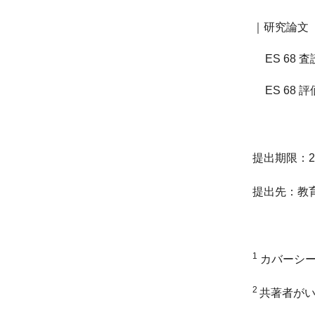
｜研究論文
ES
68
査
ES 68
評
提出期限
：
2
提出先
：
教
1
カバーシー
2
共著者が