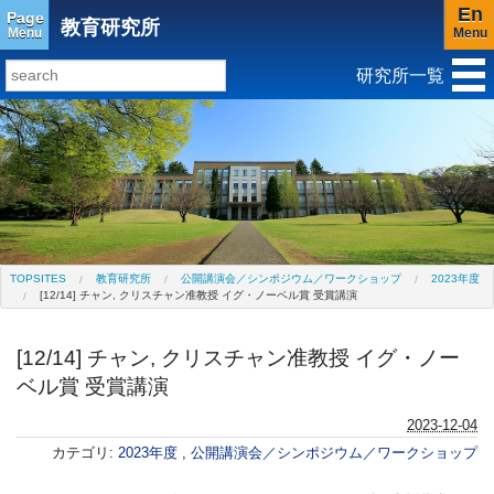
En
Page
教育研究所
Menu
Menu
研究所一覧
研究所トップ
教育研究所
社会科学研究所
キリスト教と文化研究所
アジア文化研究所
平和研究所
ジェンダー研究センター
TOPSITES
教育研究所
公開講演会／シンポジウム／ワークショップ
2023年度
[12/14] チャン, クリスチャン准教授 イグ・ノーベル賞 受賞講演
[12/14] チャン, クリスチャン准教授 イグ・ノー
ベル賞 受賞講演
2023-12-04
カテゴリ:
2023年度
,
公開講演会／シンポジウム／ワークショップ