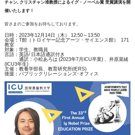
チャン, クリスチャン准教授によるイグ・ノーベル賞 受賞講演を開
催いたします！
皆さまのご参加をお待ちしております。
日時：2023年12月14日（木） 12:50～13:50
会場：T館（トロイヤー記念アーツ・サイエンス館） 171
教室
対象：学生、教職員
言語：英語/ 日本語通訳付き
通訳：小松あろは (2023年7月ICU卒業) 、井原菜緒
(ICU3年生)
主催：教養学部長、教育研究所(IERS)
後援：パブリックリレーションズ･オフィス