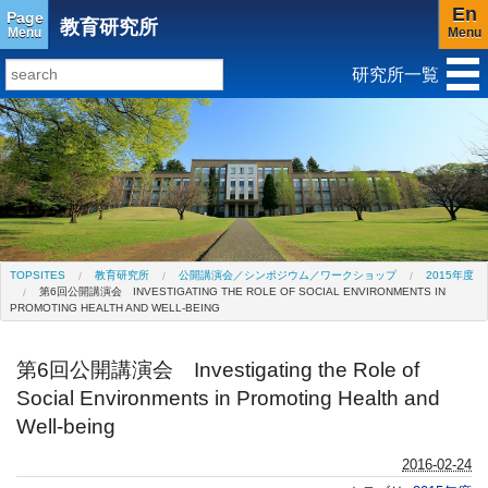
En
Page
教育研究所
Menu
Menu
研究所一覧
研究所トップ
教育研究所
社会科学研究所
キリスト教と文化研究所
アジア文化研究所
平和研究所
ジェンダー研究センター
TOPSITES
教育研究所
公開講演会／シンポジウム／ワークショップ
2015年度
第6回公開講演会 INVESTIGATING THE ROLE OF SOCIAL ENVIRONMENTS IN
PROMOTING HEALTH AND WELL-BEING
第6回公開講演会 Investigating the Role of
Social Environments in Promoting Health and
Well-being
2016-02-24