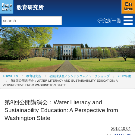
En
Page
教育研究所
Menu
Menu
研究所一覧
研究所トップ
教育研究所
社会科学研究所
キリスト教と文化研究所
アジア文化研究所
平和研究所
ジェンダー研究センター
TOPSITES
教育研究所
公開講演会／シンポジウム／ワークショップ
2012年度
第8回公開講演会：WATER LITERACY AND SUSTAINABILITY EDUCATION: A
PERSPECTIVE FROM WASHINGTON STATE
第8回公開講演会：Water Literacy and
Sustainability Education: A Perspective from
Washington State
2012-10-04