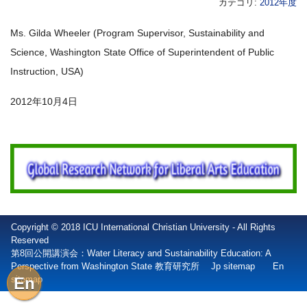
カテゴリ:
2012年度
Ms. Gilda Wheeler (Program Supervisor, Sustainability and
Science, Washington State Office of Superintendent of Public
Instruction, USA)
2012年10月4日
Copyright © 2018 ICU International Christian University - All Rights
Reserved
第8回公開講演会：Water Literacy and Sustainability Education: A
Perspective from Washington State 教育研究所
Jp sitemap
En
sitemap
En