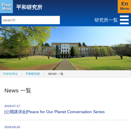
En
Page
平和研究所
Menu
Menu
研究所一覧
研究所トップ
教育研究所
社会科学研究所
キリスト教と文化研究所
アジア文化研究所
平和研究所
ジェンダー研究センター
TOPSITES
平和研究所
NEWS 一覧
News 一覧
2026-07-17
[公開講演会]Peace for Our Planet Conversation Series
2026-05-20