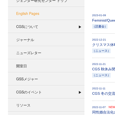
ジェンダー研究センター トップ
English Pages
2023-01-09
Feminist/Que
CGSについて
（読書会）
ジャーナル
2022-12-21
クリスマス休
（ニュース）
ニューズレター
2022-11-21
開室日
CGS 秋休み
（ニュース）
GSSメジャー
2022-11-11
CGSのイベント
CGS 冬の交流会 /
リソース
NE
2022-11-07
同性婚合法化