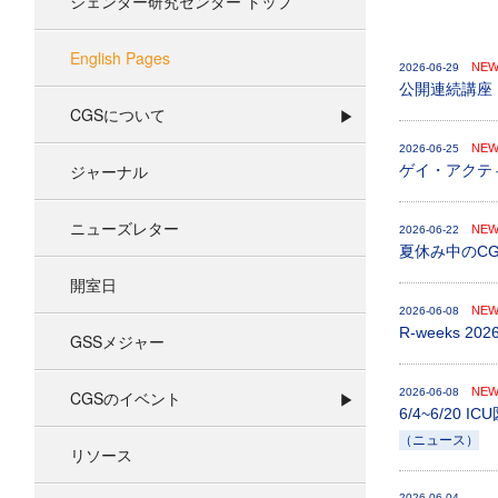
ジェンダー研究センター トップ
English Pages
NE
2026-06-29
公開連続講座「
CGSについて
NE
2026-06-25
ジャーナル
ゲイ・アクテ
ニューズレター
NE
2026-06-22
夏休み中のC
開室日
NE
2026-06-08
R-weeks 2
GSSメジャー
NE
2026-06-08
CGSのイベント
6/4~6/20
（ニュース）
リソース
2026-06-04