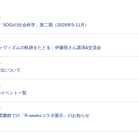
W
SOGIの社会科学」第二期（2026年9-11月）
W
ィヴィズムの軌跡をたどる：伊藤悟さん講演&交流会
W
GSについて
W
026イベント一覧
W
 ICU図書館での「R-weeksコラボ展示」のお知らせ