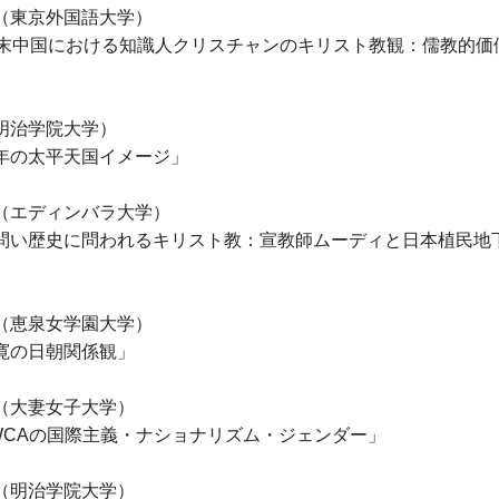
（東京外国語大学）
紀末中国における知識人クリスチャンのキリスト教観：儒教的価
」
明治学院大学）
年の太平天国イメージ」
（エディンバラ大学）
問い歴史に問われるキリスト教：宣教師ムーディと日本植民地
」
（恵泉女学園大学）
寛の日朝関係観」
（大妻女子大学）
WCAの国際主義・ナショナリズム・ジェンダー」
（明治学院大学）