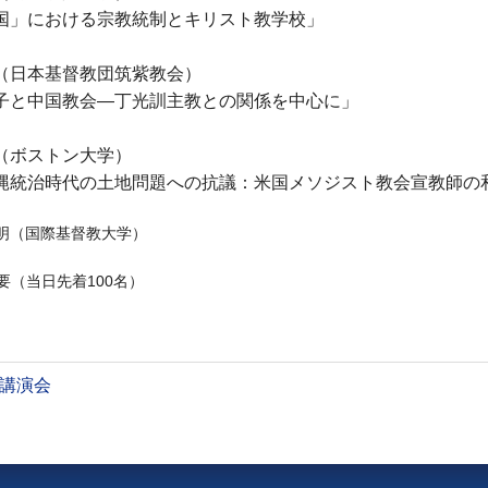
国」における宗教統制とキリスト教学校」
（日本基督教団筑紫教会）
子と中国教会―丁光訓主教との関係を中心に」
（ボストン大学）
縄統治時代の土地問題への抗議：米国メソジスト教会宣教師の
明（国際基督教大学）
要（当日先着100名）
講演会