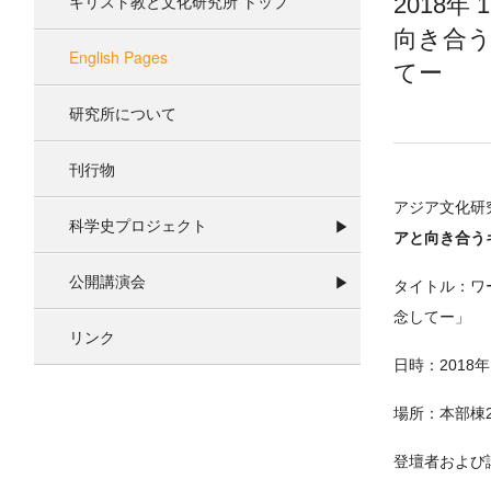
キリスト教と文化研究所 トップ
2018年
向き合う
English Pages
てー
研究所について
刊行物
アジア文化研究
科学史プロジェクト
アと向き合う
公開講演会
タイトル：ワ
念してー」
リンク
日時：2018年1
場所：本部棟2
登壇者および