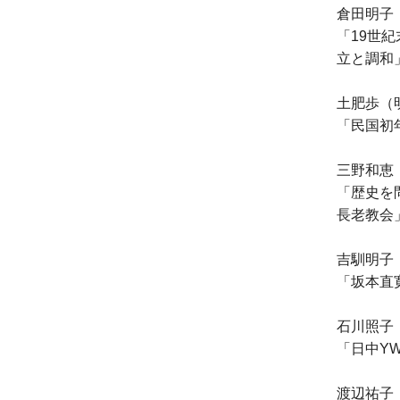
倉田明子
「19世
立と調和
土肥歩（
「民国初
三野和恵
「歴史を
長老教会
吉馴明子
「坂本直
石川照子
「日中Y
渡辺祐子