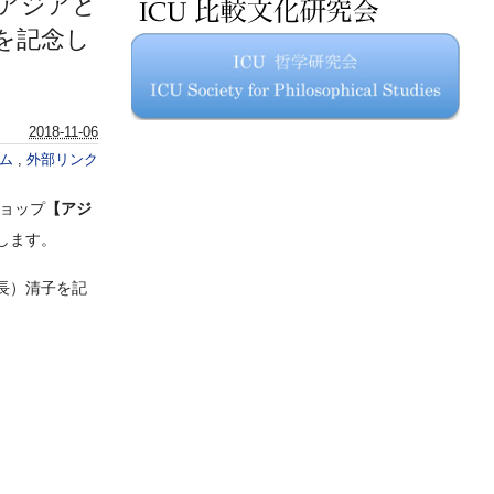
プ アジアと
を記念し
2018-11-06
ウム
,
外部リンク
ショップ
【アジ
します。
長）清子を記