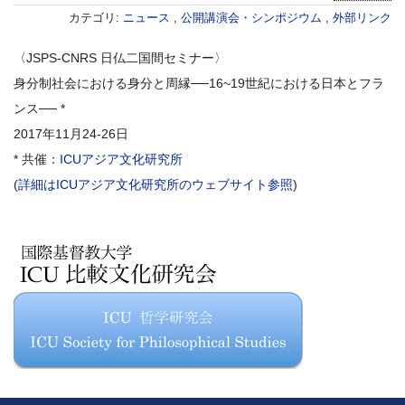
カテゴリ:
ニュース
,
公開講演会・シンポジウム
,
外部リンク
〈JSPS-CNRS 日仏二国間セミナー〉
身分制社会における身分と周縁──16~19世紀における日本とフラ
ンス── *
2017年11月24-26日
* 共催：
ICUアジア文化研究所
(
詳細はICUアジア文化研究所のウェブサイト参照
)