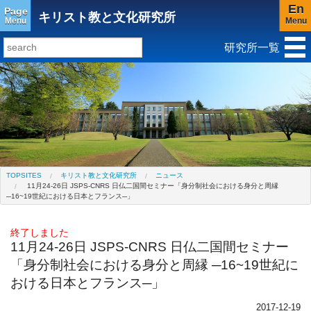
En
Page
キリスト教と文化研究所
Menu
Menu
研究所一覧
研究所トップ
教育研究所
社会科学研究所
キリスト教と文化研究所
アジア文化研究所
平和研究所
ジェンダー研究センター
TOPSITES
キリスト教と文化研究所
ニュース
11月24-26日 JSPS-CNRS 日仏二国間セミナー「身分制社会における身分と周縁
─16~19世紀における日本とフランス─」
終了しました
11月24-26日 JSPS-CNRS 日仏二国間セミナー
「身分制社会における身分と周縁 ─16~19世紀に
おける日本とフランス─」
2017-12-19