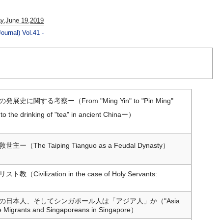
y,June 19,2019
Journal) Vol.41 -
る考察ー（From "Ming Yin" to "Pin Ming"
 to the drinking of "tea" in ancient Chinaー）
aiping Tianguo as a Feudal Dynasty）
ation in the case of Holy Servants:
日本人、そしてシンガポール人は「アジア人」か（"Asia
se Migrants and Singaporeans in Singapore）