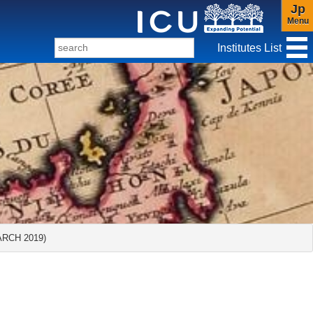
Jp
Menu
Institutes List
f Christianity and Culture
d)
Center for Gender Studies
RCH 2019)