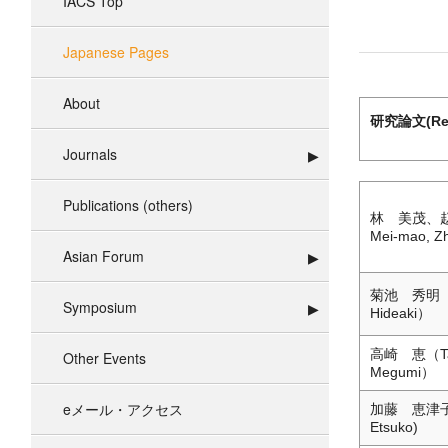
IACS Top
Japanese Pages
About
研究論文(Rese
Journals
Publications (others)
林 美茂、赵
Mei-mao, Z
Asian Forum
菊池 秀明（K
Symposium
Hideaki）
高崎 恵（Tak
Other Events
Megumi）
eメール・アクセス
加藤 恵津子(
Etsuko)