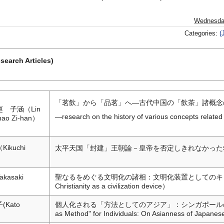
Wednesda
Categories:
(
arch Articles)
「茗飲」から「品茗」へ―古代中国の「飲茶」諸概念の発展史に関す
 子涵（Lin
―research on the history of various concepts related
hao Zi-han）
ikuchi
太平天国「封建」王朝論－皇帝を否定しきれなかった救世主ー（The T
asaki
聖なるをめぐる文明化の諸相：文明化装置としてのキリスト教（Civiliz
Christianity as a civilization device）
Kato
個人化される「方法としてのアジア」：シンガポールの
as Method" for Individuals: On Asianness of Japane