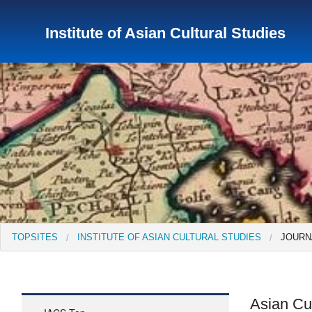
Institute of Asian Cultural Studies
TopSites
Institute for Educational Research and Service
Institute of Asian Cultural Studies
Peace Research Insti
TOPSITES
INSTITUTE OF ASIAN CULTURAL STUDIES
JOURN
Asian Cu