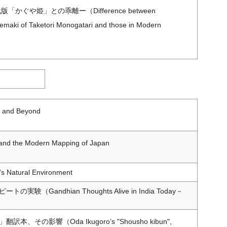
や姫」との乖離ー（Difference between
emaki of Taketori Monogatari and those in Modern
do and Beyond
 and the Modern Mapping of Japan
’s Natural Environment
ndhian Thoughts Alive in India Today－
影響（Oda Ikugoro’s "Shousho kibun",