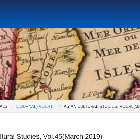
Social Science Research Institute
Institute for the Study o
tute
Research Center for Global Language Education(Close
ALS
(JOURNAL) VOL.41 -
ASIAN CULTURAL STUDIES, VOL.45(MA
ltural Studies, Vol.45(March 2019)