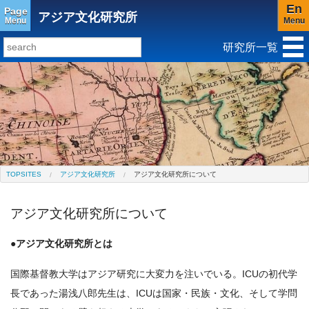
En
Page
アジア文化研究所
Menu
Menu
研究所一覧
研究所トップ
教育研究所
社会科学研究所
キリスト教と文化研究所
アジア文化研究所
平和研究所
ジェンダー研究センター
TOPSITES
アジア文化研究所
アジア文化研究所について
アジア文化研究所について
●アジア文化研究所とは
国際基督教大学はアジア研究に大変力を注いでいる。ICUの初代学
長であった湯浅八郎先生は、ICUは国家・民族・文化、そして学問