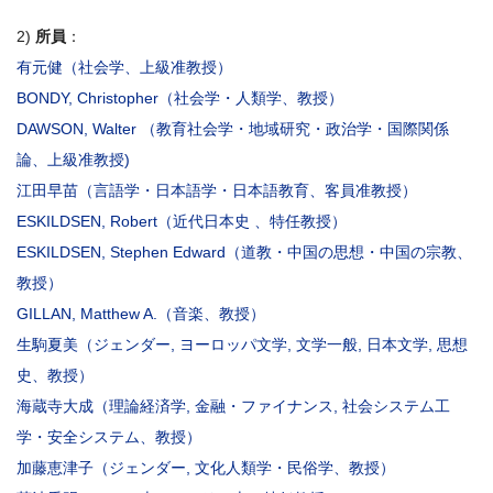
2)
所員
：
有元健（社会学、上級准教授）
BONDY, Christopher（社会学・人類学、教授）
DAWSON, Walter （
教育社会学・地域研究・政治学・国際関係
論
、上級准教授)
江田早苗（
言語学・日本語学・日本語教育
、客員准教授）
ESKILDSEN, Robert（近代日本史 、特任教授）
ESKILDSEN, Stephen Edward（
道教・中国の思想・中国の宗教、
教授）
GILLAN, Matthew A.（音楽、教授）
生駒夏美（
ジェンダー, ヨーロッパ文学, 文学一般, 日本文学, 思想
史
、教授）
海蔵寺大成（
理論経済学, 金融・ファイナンス, 社会システム工
学・安全システム
、教授）
加藤恵津子（
ジェンダー, 文化人類学・民俗学
、教授）