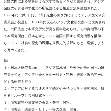
分野の間にある壁を超える大学であるべきだと主張され、アジア
諸国の研究者や学生との広範囲に渉る相互交流を激励された。
1958年には武田（長）清子先生の御尽力によってアジア文化研究
委員会が発足し、1971年に現在のアジア文化研究所へと改編され
た。武田先生は本研究所の所長を長年勤められ、その御指導の下
で本研究所は、日本を含むアジア諸国に関する研究活動を援助
し、アジア社会の歴史的展開を世界史的視野のもとに理解しよう
と努めてきた。
特に
１）日本人研究者の他に、アジア諸地域、欧米その他の国々の研
究者を招き、アジア社会の文化ー歴史・宗教・経済・政治等ーに
関する研究を行う、
２）アジアに対する共通の学問的関心を持つ大学・研究機関・研
究者グループと共同研究を行う、
３）研究資料や論文等の蒐集・整理・保管、
４）研究会・講演会・セミナー等の企画・開催、