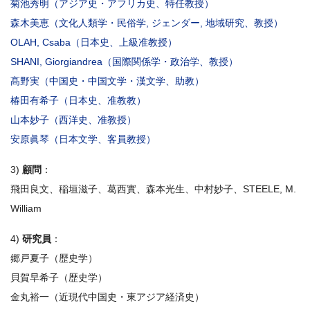
菊池秀明（
アジア史・アフリカ史
、特任教授）
森木美恵（
文化人類学・民俗学, ジェンダー, 地域研究
、教授）
OLAH, Csaba（
日本史
、上級准教授）
SHANI, Giorgiandrea（国際関係学・政治学、教授）
髙野実（中国史・中国文学・漢文学、助教）
椿田有希子（
日本史
、准教教）
山本妙子（
西洋史
、准教授）
安原眞琴（日本文学、客員教授）
3)
顧問
：
飛田良文、稲垣滋子、葛西實、森本光生、中村妙子、STEELE, M.
William
4)
研究員
：
郷戸夏子（歴史学）
貝賀早希子（歴史学）
金丸裕一（近現代中国史・東アジア経済史）