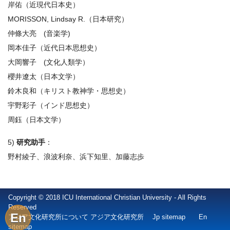
岸佑（近現代日本史）
MORISSON, Lindsay R.（日本研究）
仲條大亮 (音楽学)
岡本佳子（近代日本思想史）
大岡響子 (文化人類学）
櫻井遼太（日本文学）
鈴木良和（キリスト教神学・思想史）
宇野彩子（インド思想史）
周鈺（日本文学）
5)
研究助手
：
野村綾子、浪波利奈、浜下知里、加藤志歩
Copyright © 2018 ICU International Christian University - All Rights
Reserved
En
アジア文化研究所について アジア文化研究所
Jp sitemap
En
sitemap