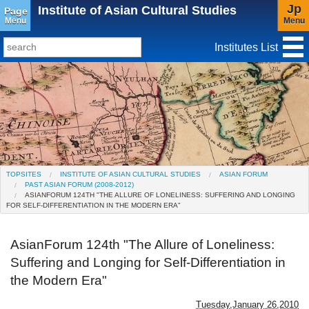
Jp
Institute of Asian Cultural Studies
Page
Menu
Menu
Institutes List
TopSites
Institute for Educational Research and Service
Social Science Research Institute
Institute for the Study of Christianity and Culture
TOPSITES
INSTITUTE OF ASIAN CULTURAL STUDIES
ASIAN FORUM
PAST ASIAN FORUM (2008-2012)
Institute of Asian Cultural Studies
ASIANFORUM 124TH "THE ALLURE OF LONELINESS: SUFFERING AND LONGING
FOR SELF-DIFFERENTIATION IN THE MODERN ERA"
Peace Research Institute
AsianForum 124th "The Allure of Loneliness:
Research Center for Global Language
Suffering and Longing for Self-Differentiation in
Education(Closed)
the Modern Era"
Center for Gender Studies
Tuesday,January 26,2010