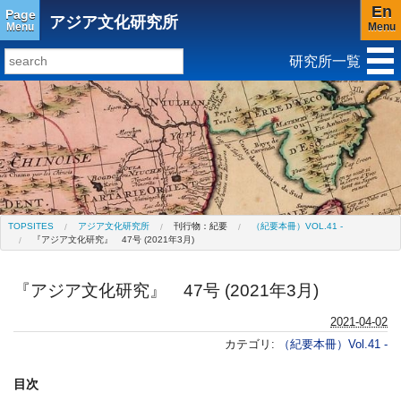
En
Page
アジア文化研究所
Menu
Menu
研究所一覧
研究所トップ
教育研究所
社会科学研究所
キリスト教と文化研究所
アジア文化研究所
平和研究所
グローバル言語教育研究センター(閉所)
ジェンダー研究センター
TOPSITES
アジア文化研究所
刊行物：紀要
（紀要本冊）VOL.41 -
『アジア文化研究』 47号 (2021年3月)
『アジア文化研究』 47号 (2021年3月)
2021-04-02
カテゴリ:
（紀要本冊）Vol.41 -
目次