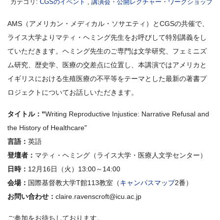
カテゴリ:
CGSのイベント
,
講演会・公開レクチャー・ワークショップ
AMS（アメリカン・メディカル・ソサエティ）とCGSの共催で、
ライス大学よりマティ・ヘミング先生をお呼びして特別講義をし
ていただきます。ヘミング先生のご専門は文学研究、フェミニズ
ム研究、歴史学、医療の交差点に位置し、本講演ではアメリカと
イギリスにおける生殖医療の不平等をテーマとした最新の著書プ
ロジェクトについてお話しいただきます。
タイトル："
Writing Reproductive Injustice: Narrative Refusal and
the History of Healthcare"
言語：
英語
登壇者：
マティ・ヘミング（ライス大学・医療人文学センター）
日時：
12月16日（火）13:00～14:00
会場：
国際基督教大学T館113教室（
キャンパスマップ
2番）
お問い合わせ：
claire.ravenscroft@icu.ac.jp
ご参加をお待ちしております。