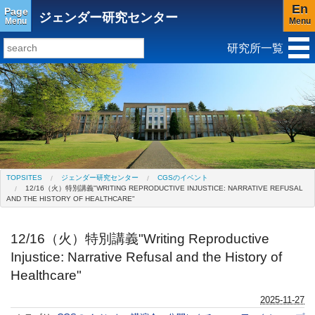
En
Page
ジェンダー研究センター
Menu
Menu
研究所一覧
研究所トップ
教育研究所
社会科学研究所
キリスト教と文化研究所
アジア文化研究所
平和研究所
ジェンダー研究センター
TOPSITES
ジェンダー研究センター
CGSのイベント
12/16（火）特別講義"WRITING REPRODUCTIVE INJUSTICE: NARRATIVE REFUSAL
AND THE HISTORY OF HEALTHCARE"
12/16（火）特別講義"Writing Reproductive
Injustice: Narrative Refusal and the History of
Healthcare"
2025-11-27