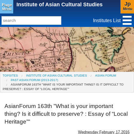
Jp
Institute of Asian Cultural Studies
Page
Menu
Menu
Institutes List
TopSites
Institute for Educational Research and Service
Social Science Research Institute
Institute for the Study of Christianity and Culture
TOPSITES
INSTITUTE OF ASIAN CULTURAL STUDIES
ASIAN FORUM
PAST ASIAN FORUM (2013-2017)
Institute of Asian Cultural Studies
ASIANFORUM 163TH "WHAT IS YOUR IMPORTANT THING? IS IT DIFFICULT TO
PRESERVE? : ESSAY OF “LOCAL HERITAGE”"
Peace Research Institute
AsianForum 163th "What is your important
Research Center for Global Language
thing? Is it difficult to preserve? : Essay of “Local
Education(Closed)
Heritage”"
Center for Gender Studies
Wednesday,February 17,2016