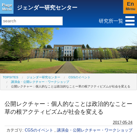
En
Page
ジェンダー研究センター
Menu
Menu
研究所一覧
研究所トップ
教育研究所
社会科学研究所
キリスト教と文化研究所
アジア文化研究所
平和研究所
グローバル言語教育研究センター(閉所)
ジェンダー研究センター
TOPSITES
ジェンダー研究センター
CGSのイベント
講演会・公開レクチャー・ワークショップ
公開レクチャー：個人的なことは政治的なことー草の根アクティビズムが社会を変える
公開レクチャー：個人的なことは政治的なことー
草の根アクティビズムが社会を変える
2017-05-24
カテゴリ:
CGSのイベント
,
講演会・公開レクチャー・ワークショップ