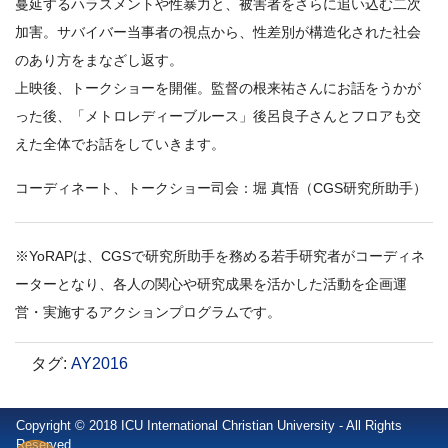
蔓延するハラスメントや性暴力と、被害者をさらに追い込む二次
加害。サバイバー当事者の視点から、性差別が構造化された社会
のあり方をまなざし返す。
上映後、トークショーを開催。監督の根来祐さんにお話をうかが
った後、「メトロレディーブルース」後呂良子さんとフロアも交
えた全体でお話をしていきます。
コーディネート、トークショー司会：堀 真悟（CGS研究所助手）
※YoRAPは、CGSで研究所助手を務める若手研究者がコーディネ
ーターとなり、各人の関心や研究成果を活かした活動を企画運
営・実施するアクションプログラムです。
タグ
:
AY2016
Copyright © 2018 ICU International Christian University - All Rights
Reserved