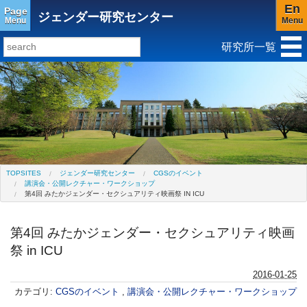
En
Page
ジェンダー研究センター
Menu
Menu
研究所一覧
研究所トップ
教育研究所
社会科学研究所
キリスト教と文化研究所
アジア文化研究所
平和研究所
グローバル言語教育研究センター(閉所)
ジェンダー研究センター
TOPSITES
ジェンダー研究センター
CGSのイベント
講演会・公開レクチャー・ワークショップ
第4回 みたかジェンダー・セクシュアリティ映画祭 IN ICU
第4回 みたかジェンダー・セクシュアリティ映画
祭 in ICU
2016-01-25
カテゴリ:
CGSのイベント
,
講演会・公開レクチャー・ワークショップ