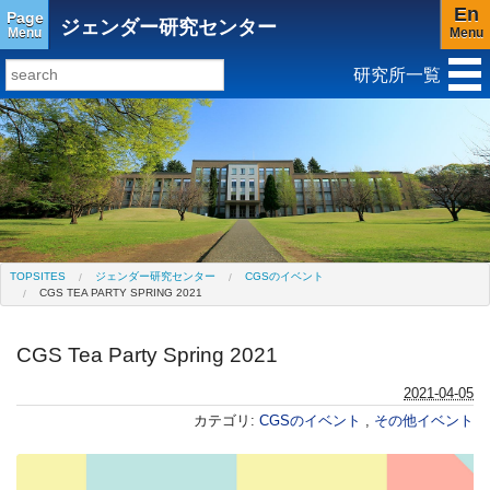
En
Page
ジェンダー研究センター
Menu
Menu
研究所一覧
研究所トップ
教育研究所
社会科学研究所
キリスト教と文化研究所
アジア文化研究所
平和研究所
グローバル言語教育研究センター(閉所)
ジェンダー研究センター
TOPSITES
ジェンダー研究センター
CGSのイベント
CGS TEA PARTY SPRING 2021
CGS Tea Party Spring 2021
2021-04-05
カテゴリ:
CGSのイベント
,
その他イベント