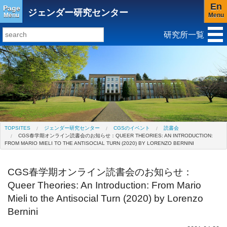
En
Page
ジェンダー研究センター
Menu
Menu
研究所一覧
研究所トップ
教育研究所
社会科学研究所
キリスト教と文化研究所
アジア文化研究所
平和研究所
グローバル言語教育研究センター(閉所)
ジェンダー研究センター
TOPSITES
ジェンダー研究センター
CGSのイベント
読書会
CGS春学期オンライン読書会のお知らせ：QUEER THEORIES: AN INTRODUCTION:
FROM MARIO MIELI TO THE ANTISOCIAL TURN (2020) BY LORENZO BERNINI
CGS春学期オンライン読書会のお知らせ：
Queer Theories: An Introduction: From Mario
Mieli to the Antisocial Turn (2020) by Lorenzo
Bernini