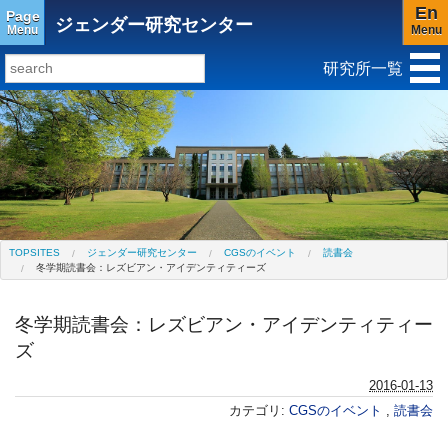
En
Page
ジェンダー研究センター
Menu
Menu
研究所一覧
研究所トップ
教育研究所
社会科学研究所
キリスト教と文化研究所
アジア文化研究所
平和研究所
グローバル言語教育研究センター(閉所)
ジェンダー研究センター
TOPSITES
ジェンダー研究センター
CGSのイベント
読書会
冬学期読書会：レズビアン・アイデンティティーズ
冬学期読書会：レズビアン・アイデンティティー
ズ
2016-01-13
カテゴリ:
CGSのイベント
,
読書会