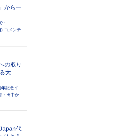
？」から一
んで：
) コメンテ
称名への取り
る大
0周年記念イ
者：田中か
Japan代