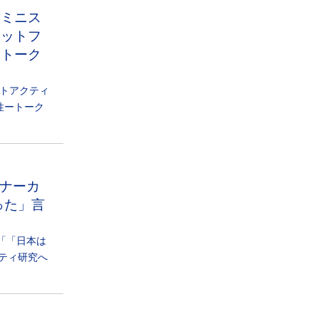
ェミニス
ラットフ
ートーク
ニストアクティ
性ートーク
アナーカ
った」言
)「「日本は
ティ研究へ