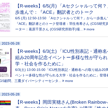
【R-weeks】6/5(月) 「Aセクシャルって何
歩進んで：『ACE』翻訳者とのトーク
6/5 (月) 12:50-13:50 「Aセクシャルって何？」から一歩進
『ACE』翻訳者とのトーク登壇者：羽生有希さん (CGS研究員
ーター：葛原千景さん (CGS研究所助手)場...
more
：2023-05-28
【R-weeks】6/3(土) 「ICU性別表記・通
組み20周年記念イベントー多様な性が守られ
学・社会を作るために」
6/3(土) 13:00-15:00「ICU性別表記・通称名への取り組み2
ベントー多様な性が守られる大学・社会を作るために」登壇
CGS顧問、三鷹ダイバーシティーセンタ...
more
：2023-05-28
【R-weeks】岡田実穂さん(Broken Rainbow-