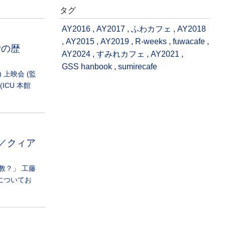
タグ
AY2016
,
AY2017
,
ふわカフェ
,
AY2018
,
AY2015
,
AY2019
,
R-weeks
,
fuwacafe
,
Pの歴
AY2024
,
すみれカフェ
,
AY2021
,
GSS hanbook
,
sumirecafe
2) 上映会 (監
ICU 本館
ム／クィア
教？」 工藤
についてお