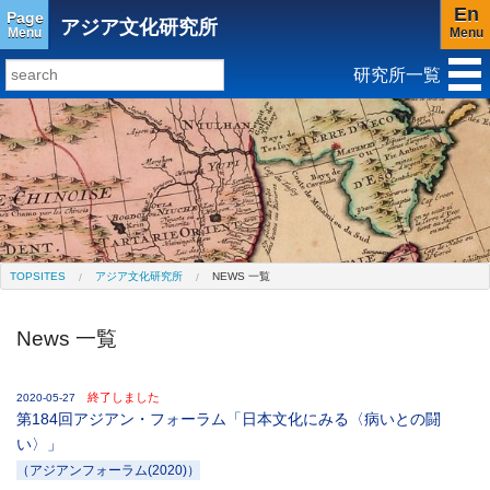
En
Page
アジア文化研究所
Menu
Menu
研究所一覧
研究所トップ
教育研究所
社会科学研究所
キリスト教と文化研究所
アジア文化研究所
平和研究所
ジェンダー研究センター
TOPSITES
アジア文化研究所
NEWS 一覧
News 一覧
終了しました
2020-05-27
第184回アジアン・フォーラム「日本文化にみる〈病いとの闘
い〉」
（アジアンフォーラム(2020)）