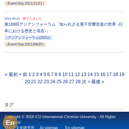
（Event Day:2021/11/21）
終了しました
2021-08-31
第189回アジアンフォーラム「知られざる電子音響音楽の世界 ‐日
本における歴史と現在‐」
（アジアンフォーラム(2021)）
（Event Day:2021/09/20）
« 最初
< 前
1
2
3
4
5
6
7
8
9
10
11
12
13
14
15
16
17
18
19
20
21
22
23
24
25
26
27
28
次 >
最後 »
タグ
Copyright © 2018 ICU International Christian University - All Rights
En
Reserved
アジア文化研究所
Jp sitemap
En sitemap