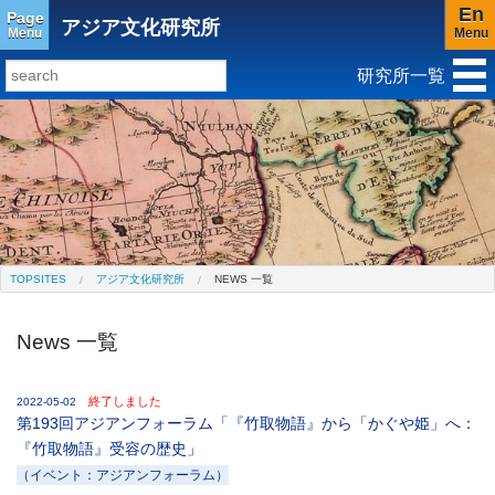
En
Page
アジア文化研究所
Menu
Menu
研究所一覧
研究所トップ
教育研究所
社会科学研究所
キリスト教と文化研究所
アジア文化研究所
平和研究所
ジェンダー研究センター
TOPSITES
アジア文化研究所
NEWS 一覧
News 一覧
終了しました
2022-05-02
第193回アジアンフォーラム「『竹取物語』から「かぐや姫」へ：
『竹取物語』受容の歴史」
（イベント：アジアンフォーラム）