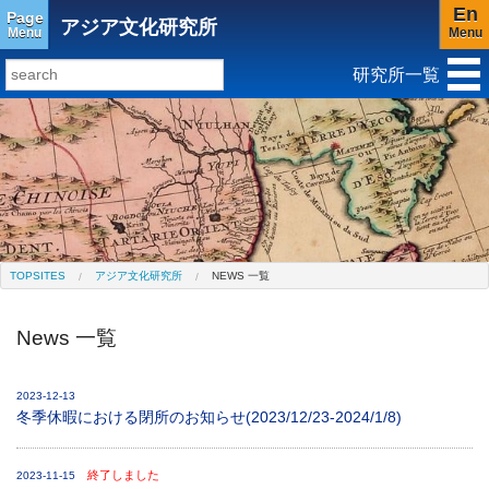
En
Page
アジア文化研究所
Menu
Menu
研究所一覧
研究所トップ
教育研究所
社会科学研究所
キリスト教と文化研究所
アジア文化研究所
平和研究所
ジェンダー研究センター
TOPSITES
アジア文化研究所
NEWS 一覧
News 一覧
2023-12-13
冬季休暇における閉所のお知らせ(2023/12/23-2024/1/8)
終了しました
2023-11-15