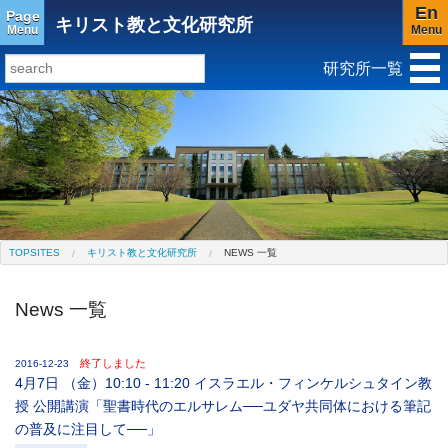
En
Page
キリスト教と文化研究所
Menu
Menu
研究所一覧
研究所トップ
教育研究所
社会科学研究所
キリスト教と文化研究所
アジア文化研究所
平和研究所
ジェンダー研究センター
TOPSITES
キリスト教と文化研究所
NEWS 一覧
News 一覧
終了しました
2016-12-23
4月7日 （金）10:10 - 11:20 イスラエル・フィンケルシュタイン教
授 公開講演「聖書時代のエルサレム──ユダヤ共同体における筆記
の普及に注目して──」