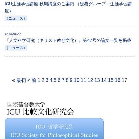
ICU生涯学習講座 秋期講座のご案内 （総務グループ・生涯学習講
座）
（ニュース）
2016-09-06
『人文科学研究（キリスト教と文化）』第47号の論文一覧を掲載
（ニュース）
« 最初
< 前
1
2
3
4
5
6
7
8
9
10
11
12
13
14
15
16
17