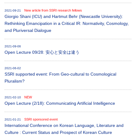
New article from SSRI research fellows
2021-09-21
Giorgio Shani (ICU) and Hartmut Behr (Newcastle University):
Rethinking Emancipation in a Critical IR: Normativity, Cosmology,
and Pluriversal Dialogue
2021-09-06
Open Lecture 09/28: 安心と安全は違う
2021-06-02
SSRI supported event: From Geo-cultural to Cosmological
Pluralism?
NEW
2021-02-10
Open Lecture (2/18): Communicating Artificial Intelligence
SSRI sponsored event
2021-01-21
International Conference on Korean Language, Literature and
Culture : Current Status and Prospect of Korean Culture