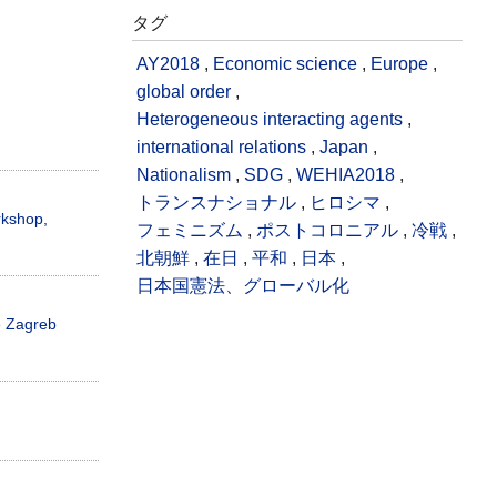
タグ
AY2018
,
Economic science
,
Europe
,
global order
,
Heterogeneous interacting agents
,
international relations
,
Japan
,
Nationalism
,
SDG
,
WEHIA2018
,
トランスナショナル
,
ヒロシマ
,
rkshop,
フェミニズム
,
ポストコロニアル
,
冷戦
,
北朝鮮
,
在日
,
平和
,
日本
,
日本国憲法、グローバル化
e Zagreb