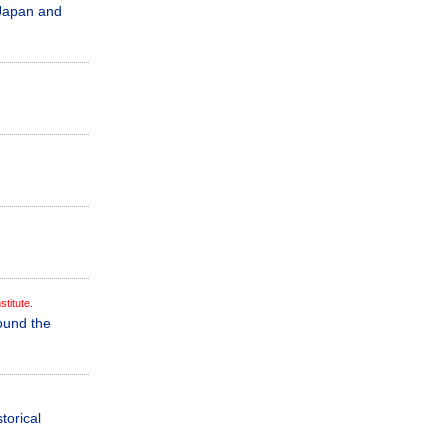
 Japan and
titute.
ound the
torical