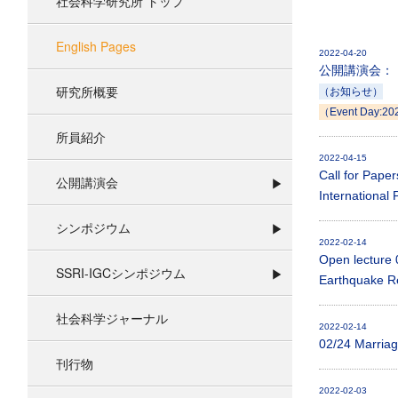
社会科学研究所 トップ
English Pages
2022-04-20
公開講演会：
研究所概要
（お知らせ）
（Event Day:20
所員紹介
2022-04-15
Call for Paper
公開講演会
International 
シンポジウム
2022-02-14
Open lecture 
SSRI-IGCシンポジウム
Earthquake Re
社会科学ジャーナル
2022-02-14
02/24 Marriag
刊行物
2022-02-03