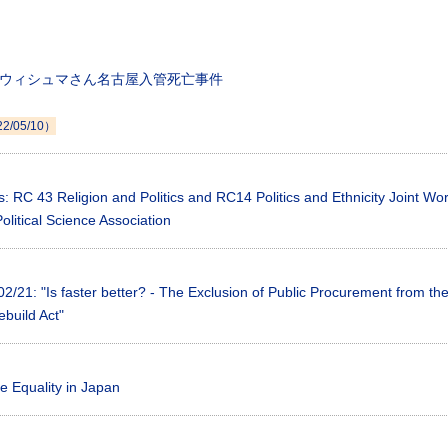
 ウィシュマさん名古屋入管死亡事件
22/05/10）
s: RC 43 Religion and Politics and RC14 Politics and Ethnicity Joint Wo
Political Science Association
02/21: "Is faster better? - The Exclusion of Public Procurement from th
build Act"
e Equality in Japan