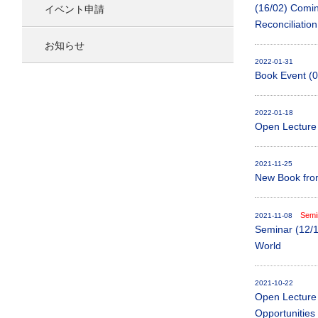
イベント申請
(16/02) Comin
Reconciliation
お知らせ
2022-01-31
Book Event (0
2022-01-18
Open Lecture 
2021-11-25
New Book fro
Semin
2021-11-08
Seminar (12/1
World
2021-10-22
Open Lecture 
Opportunities