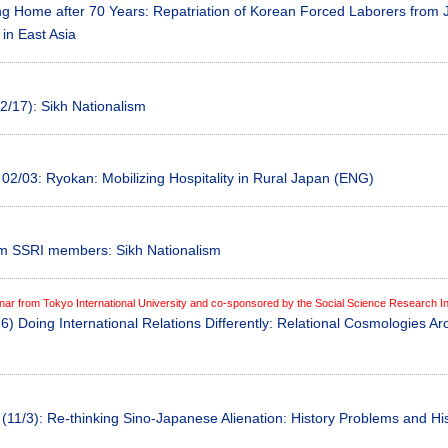
g Home after 70 Years: Repatriation of Korean Forced Laborers from
 in East Asia
2/17): Sikh Nationalism
02/03: Ryokan: Mobilizing Hospitality in Rural Japan (ENG)
m SSRI members: Sikh Nationalism
ar from Tokyo International University and co-sponsored by the Social Science Research Ins
6) Doing International Relations Differently: Relational Cosmologies Ar
(11/3): Re-thinking Sino-Japanese Alienation: History Problems and His