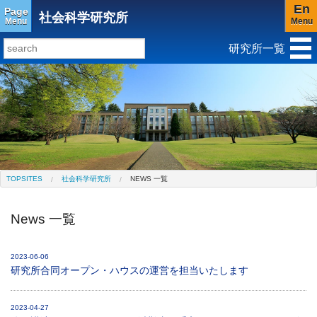
En
Page
社会科学研究所
Menu
Menu
研究所一覧
研究所トップ
教育研究所
社会科学研究所
キリスト教と文化研究所
アジア文化研究所
平和研究所
ジェンダー研究センター
TOPSITES
社会科学研究所
NEWS 一覧
News 一覧
2023-06-06
研究所合同オープン・ハウスの運営を担当いたします
2023-04-27