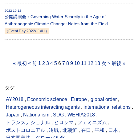
2022-10-12
公開講演会：Governing Water Scarcity in the Age of
Anthropogenic Climate Change: Notes from the Field
（Event Day:2022/11/01）
« 最初
< 前
1
2
3
4
5
6
7
8
9
10
11
12
13
次 >
最後 »
タグ
AY2018
,
Economic science
,
Europe
,
global order
,
Heterogeneous interacting agents
,
international relations
,
Japan
,
Nationalism
,
SDG
,
WEHIA2018
,
トランスナショナル
,
ヒロシマ
,
フェミニズム
,
ポストコロニアル
,
冷戦
,
北朝鮮
,
在日
,
平和
,
日本
,
日本国憲法、グローバル化