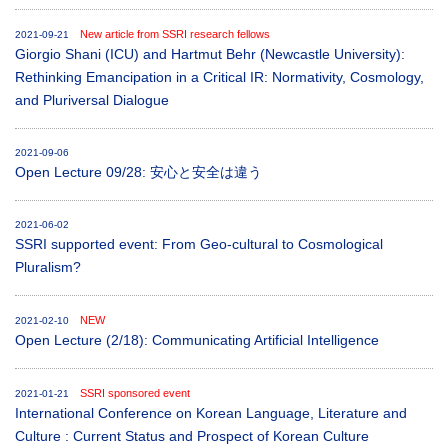
New article from SSRI research fellows
2021-09-21
Giorgio Shani (ICU) and Hartmut Behr (Newcastle University):
Rethinking Emancipation in a Critical IR: Normativity, Cosmology,
and Pluriversal Dialogue
2021-09-06
Open Lecture 09/28: 安心と安全は違う
2021-06-02
SSRI supported event: From Geo-cultural to Cosmological
Pluralism?
NEW
2021-02-10
Open Lecture (2/18): Communicating Artificial Intelligence
SSRI sponsored event
2021-01-21
International Conference on Korean Language, Literature and
Culture : Current Status and Prospect of Korean Culture