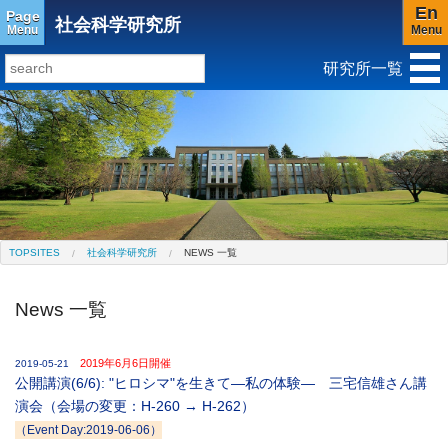
En
Page
社会科学研究所
Menu
Menu
研究所一覧
研究所トップ
教育研究所
社会科学研究所
キリスト教と文化研究所
アジア文化研究所
平和研究所
ジェンダー研究センター
TOPSITES
社会科学研究所
NEWS 一覧
News 一覧
2019年6月6日開催
2019-05-21
公開講演(6/6): "ヒロシマ"を生きて―私の体験― 三宅信雄さん講
演会（会場の変更：H-260 → H-262）
（Event Day:2019-06-06）