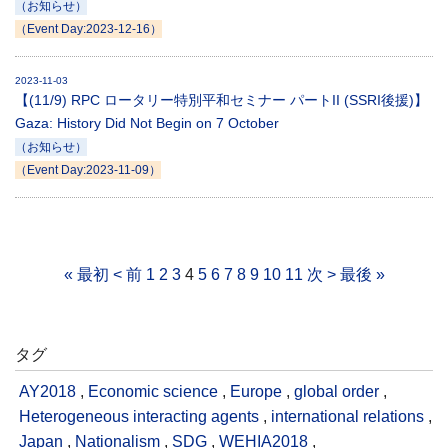
（お知らせ）
（Event Day:2023-12-16）
2023-11-03
【(11/9) RPC ロータリー特別平和セミナー パートII (SSRI後援)】
Gaza: History Did Not Begin on 7 October
（お知らせ）
（Event Day:2023-11-09）
« 最初
< 前
1
2
3
4
5
6
7
8
9
10
11
次 >
最後 »
タグ
AY2018
,
Economic science
,
Europe
,
global order
,
Heterogeneous interacting agents
,
international relations
,
Japan
,
Nationalism
,
SDG
,
WEHIA2018
,