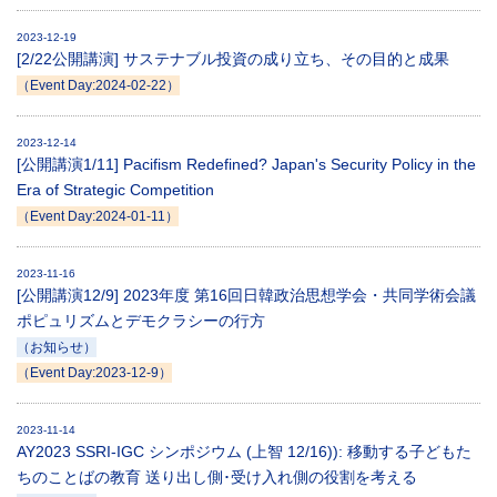
2023-12-19
[2/22公開講演] サステナブル投資の成り立ち、その目的と成果
（Event Day:2024-02-22）
2023-12-14
[公開講演1/11] Pacifism Redefined? Japan's Security Policy in the
Era of Strategic Competition
（Event Day:2024-01-11）
2023-11-16
[公開講演12/9] 2023年度 第16回日韓政治思想学会・共同学術会議
ポピュリズムとデモクラシーの行方
（お知らせ）
（Event Day:2023-12-9）
2023-11-14
AY2023 SSRI-IGC シンポジウム (上智 12/16)): 移動する子どもた
ちのことばの教育 送り出し側･受け入れ側の役割を考える