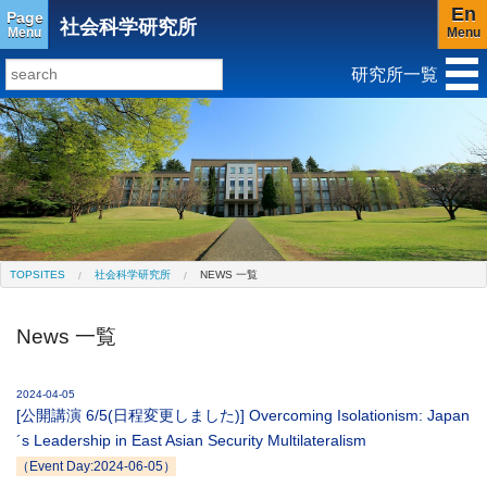
En
Page
社会科学研究所
Menu
Menu
研究所一覧
研究所トップ
教育研究所
社会科学研究所
キリスト教と文化研究所
アジア文化研究所
平和研究所
ジェンダー研究センター
TOPSITES
社会科学研究所
NEWS 一覧
News 一覧
2024-04-05
[公開講演 6/5(日程変更しました)] Overcoming Isolationism: Japan
´s Leadership in East Asian Security Multilateralism
（Event Day:2024-06-05）