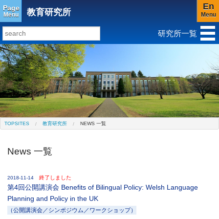
En
Page
教育研究所
Menu
Menu
研究所一覧
研究所トップ
教育研究所
社会科学研究所
キリスト教と文化研究所
アジア文化研究所
平和研究所
ジェンダー研究センター
TOPSITES
教育研究所
NEWS 一覧
News 一覧
終了しました
2018-11-14
第4回公開講演会 Benefits of Bilingual Policy: Welsh Language
Planning and Policy in the UK
（公開講演会／シンポジウム／ワークショップ）