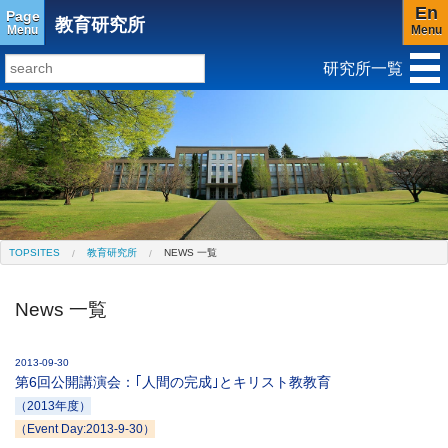
En
Page
教育研究所
Menu
Menu
研究所一覧
研究所トップ
教育研究所
社会科学研究所
キリスト教と文化研究所
アジア文化研究所
平和研究所
ジェンダー研究センター
TOPSITES
教育研究所
NEWS 一覧
News 一覧
2013-09-30
第6回公開講演会：｢人間の完成｣とキリスト教教育
（2013年度）
（Event Day:2013-9-30）