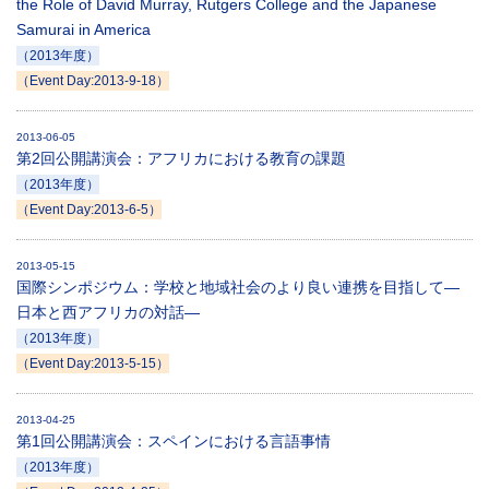
the Role of David Murray, Rutgers College and the Japanese
Samurai in America
（2013年度）
（Event Day:2013-9-18）
2013-06-05
第2回公開講演会：アフリカにおける教育の課題
（2013年度）
（Event Day:2013-6-5）
2013-05-15
国際シンポジウム：学校と地域社会のより良い連携を目指して―
日本と西アフリカの対話―
（2013年度）
（Event Day:2013-5-15）
2013-04-25
第1回公開講演会：スペインにおける言語事情
（2013年度）