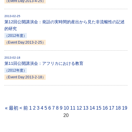
（Event Day:2013-4-25）
2013-02-25
第12回公開講演会：発話の実時間的産出から見た非流暢性の記述
的研究
（2012年度）
（Event Day:2013-2-25）
2013-02-18
第11回公開講演会：アフリカにおける教育
（2012年度）
（Event Day:2013-2-18）
« 最初
< 前
1
2
3
4
5
6
7
8
9
10
11
12
13
14
15
16
17
18
19
20