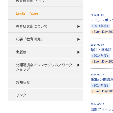
教育研究所 トップ
English Pages
2014-09-07
ミニシンポジ
教育研究所について
（2014年度）
（Event Day:20
紀要『教育研究』
2014-08-07
母語・継承語・
出版物
（2014年度）
（Event Day:20
公開講演会／シンポジウム／ワーク
ショップ
2014-06-27
第3回公開講
お知らせ
（2014年度）
（Event Day:20
リンク
2014-06-13
国際フォーラム：Expl