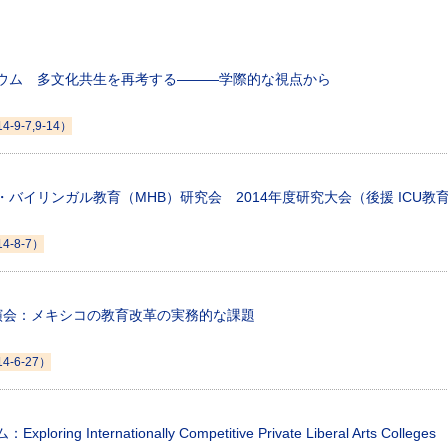
ウム 多文化共生を再考する―――学際的な視点から
14-9-7,9-14）
バイリンガル教育（MHB）研究会 2014年度研究大会（後援 ICU教
14-8-7）
演会：メキシコの教育改革の実務的な課題
14-6-27）
oring Internationally Competitive Private Liberal Arts Colleges