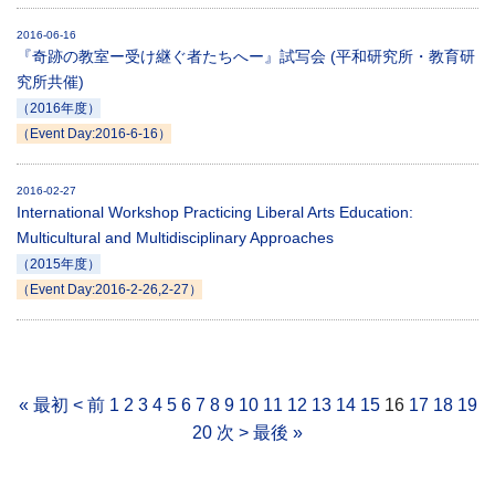
2016-06-16
『奇跡の教室ー受け継ぐ者たちへー』試写会 (平和研究所・教育研
究所共催)
（2016年度）
（Event Day:2016-6-16）
2016-02-27
International Workshop Practicing Liberal Arts Education:
Multicultural and Multidisciplinary Approaches
（2015年度）
（Event Day:2016-2-26,2-27）
« 最初
< 前
1
2
3
4
5
6
7
8
9
10
11
12
13
14
15
16
17
18
19
20
次 >
最後 »