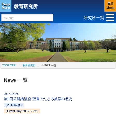
En
Page
教育研究所
Menu
Menu
研究所一覧
研究所トップ
教育研究所
社会科学研究所
キリスト教と文化研究所
アジア文化研究所
平和研究所
ジェンダー研究センター
TOPSITES
教育研究所
NEWS 一覧
News 一覧
2017-02-09
第5回公開講演会 聖書でたどる英語の歴史
（2016年度）
（Event Day:2017-2-22）